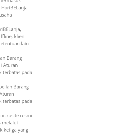
, termasuk
 HariBELanja
 usaha
riBELanja,
fline, klien
etentuan lain
ran Barang
i Aturan
k terbatas pada
belian Barang
 Aturan
k terbatas pada
microsite resmi
s melalui
k ketiga yang