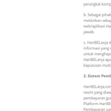
perangkat kompu
b. Sebagai piha
melainkan sebag
web/aplikasi H
jawab.
c. HariBELanja 
informasi yang 
untuk menghapus
HariBELanja apa
keputusan mutla
2. Sistem Pem
HariBELanja.co
resmi yang diaw
pembayaran gun
Platform HariBE
Pembayaran yang