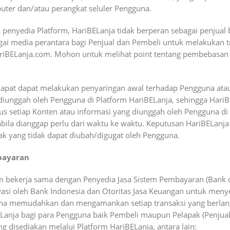
ter dan/atau perangkat seluler Pengguna.
k penyedia Platform, HariBELanja tidak berperan sebagai penjual 
ai media perantara bagi Penjual dan Pembeli untuk melakukan t
ariBELanja.com. Mohon untuk melihat point tentang pembebasan
dapat dapat melakukan penyaringan awal terhadap Pengguna ata
diunggah oleh Pengguna di Platform HariBELanja, sehingga Hari
 setiap Konten atau informasi yang diunggah oleh Pengguna di
bila dianggap perlu dari waktu ke waktu. Keputusan HariBELan
k yang tidak dapat diubah/digugat oleh Pengguna.
bayaran
m bekerja sama dengan Penyedia Jasa Sistem Pembayaran (Bank
asi oleh Bank Indonesia dan Otoritas Jasa Keuangan untuk meny
a memudahkan dan mengamankan setiap transaksi yang berlan
Lanja bagi para Pengguna baik Pembeli maupun Pelapak (Penjual
 disediakan melalui Platform HariBELanja, antara lain: