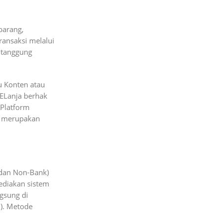
barang,
ransaksi melalui
 tanggung
u Konten atau
BELanja berhak
 Platform
ja merupakan
 dan Non-Bank)
ediakan sistem
gsung di
). Metode