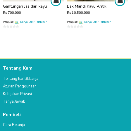
Gantungan Jas dari kayu
Bak Mandi Kayu Antik
Rp
700.000
Rp
10.500.000
Penjual:
Karya Ukir Furnitur
Penjual:
Karya Ukir Furnitur
0
0
out
out
of
of
5
5
Tentang Kami
Tentang hariBELanja
Aturan Penggunaan
Kebijakan Privasi
Tanya Jawab
Pembeli
Cara Belanja