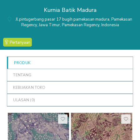
out
Kurnia Batik Madura
of
5
Jl.pintugerbang pasar 17 bugih pamekasan madura, Pamekasan
Regency, Jawa Timur, Pamekasan Regency, Indonesia
Pertanyaan
PRODUK
TENTANG
KEBIJAKAN TOKO
ULASAN (
0
)