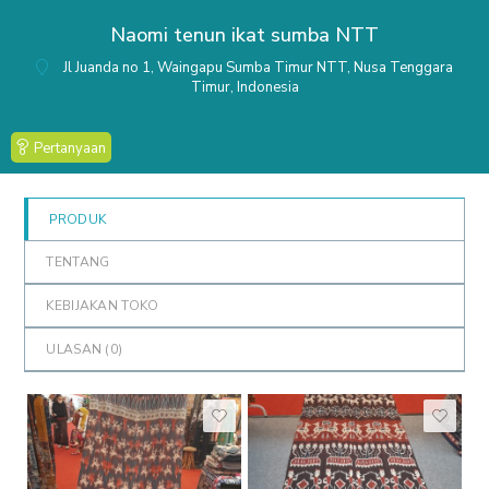
out
Naomi tenun ikat sumba NTT
of
5
Jl Juanda no 1, Waingapu Sumba Timur NTT, Nusa Tenggara
Timur, Indonesia
Pertanyaan
PRODUK
TENTANG
KEBIJAKAN TOKO
ULASAN (
0
)