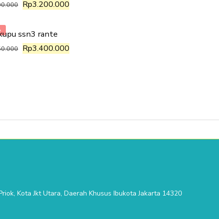
Rp
3.200.000
00.000
%
kupu ssn3 rante
Rp
3.400.000
50.000
riok, Kota Jkt Utara, Daerah Khusus Ibukota Jakarta 14320