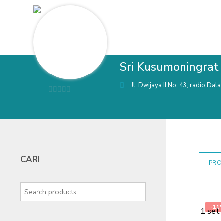
Sri Kusumoningrat
Jl. Dwijaya II No. 43, radio Dal
0
out
of
5
CARI
PR
-1
1 set