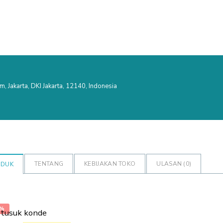
am, Jakarta, DKI Jakarta, 12140, Indonesia
TENTANG
KEBIJAKAN TOKO
ULASAN (
0
)
ODUK
1%
 tusuk konde