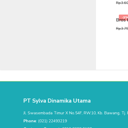
Rp
3.6
-9
Bros 
Rp
3.7
PT Sylva Dinamika Utama
Jl. Swasembada Timur X No.54F, RW.10, Kb. Bawang, Tj. P
Phone
: (021) 22493219