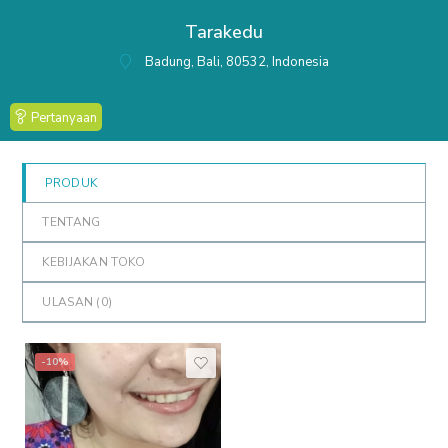
out
Tarakedu
of
5
Badung, Bali, 80532, Indonesia
Pertanyaan
PRODUK
TENTANG
KEBIJAKAN TOKO
ULASAN (
0
)
-10%