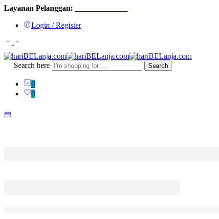
Layanan Pelanggan:
0813 8058 5197
Login / Register
Search here
Search
0
0