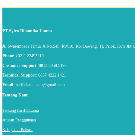
PT Sylva Dinamika Utama
Jl. Swasembada Timur X No.54F, RW.10, Kb. Bawang, Tj. Priok, Kota Jkt U
Phone
: (021) 22493219
Customer Support
: 0813 8058 5197
Technical Support
: 0857 4222 1421
Email
: haribelanja.com@gmail.com
Tentang Kami
Tentang hariBELanja
Aturan Penggunaan
Kebijakan Privasi