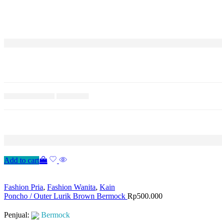
Add to cart
Fashion Pria
,
Fashion Wanita
,
Kain
Poncho / Outer Lurik Brown Bermock
Rp
500.000
Penjual:
Bermock