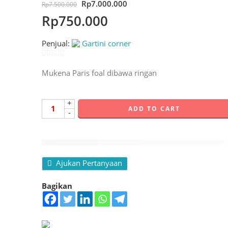
Rp
7.000.000
Rp
7.500.000
Rp
750.000
Penjual:
Gartini corner
0
Mukena Paris foal dibawa ringan
out
of
5
+
ADD TO CART
-
melihat produk ini.
Ajukan Pertanyaan
Bagikan