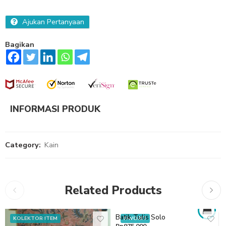
Ajukan Pertanyaan
Bagikan
INFORMASI PRODUK
Category:
Kain
Related Products
Batik Tulis Solo
KOLEKTOR ITEM
FAVORIT
Rp
975.000