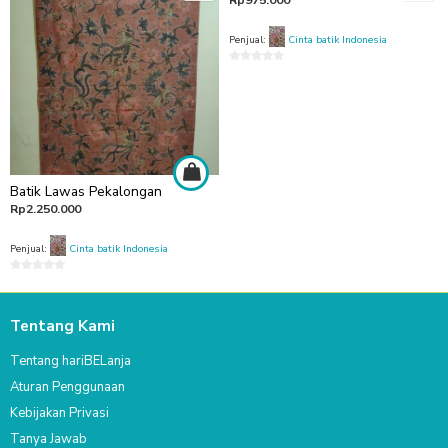
Penjual:
Cinta batik Indonesia
0
out
of
5
Batik Lawas Pekalongan
Rp
2.250.000
Penjual:
Cinta batik Indonesia
0
out
of
Tentang Kami
5
Tentang hariBELanja
Aturan Penggunaan
Kebijakan Privasi
Tanya Jawab