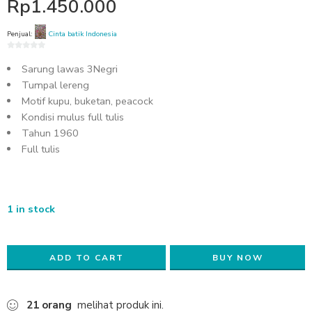
Rp
1.450.000
Penjual:
Cinta batik Indonesia
0
Sarung lawas 3Negri
out
of
Tumpal lereng
5
Motif kupu, buketan, peacock
Kondisi mulus full tulis
Tahun 1960
Full tulis
1 in stock
ADD TO CART
BUY NOW
21
orang
melihat produk ini.