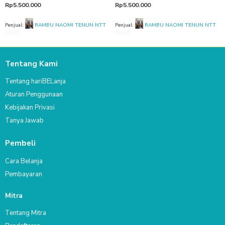
Rp
5.500.000
Rp
5.500.000
Penjual:
RAMBU NAOMI TENUN NTT
Penjual:
RAMBU NAOMI TENUN NTT
0
0
out
out
of
of
Tentang Kami
5
5
Tentang hariBELanja
Aturan Penggunaan
Kebijakan Privasi
Tanya Jawab
Pembeli
Cara Belanja
Pembayaran
Mitra
Tentang Mitra