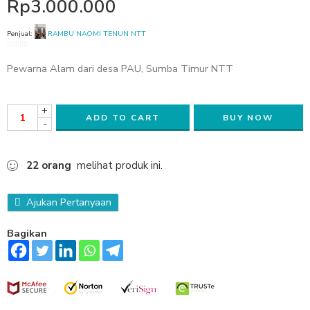
Rp
3.000.000
Penjual:
RAMBU NAOMI TENUN NTT
0
Pewarna Alam dari desa PAU, Sumba Timur NTT
out
of
5
+
ADD TO CART
BUY NOW
-
22
orang
melihat produk ini.
Ajukan Pertanyaan
Bagikan