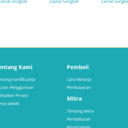
Zainal Songket
Zainal Songket
Zainal Songke
0
0
0
out
out
out
of
of
of
5
5
5
entang Kami
Pembeli
ntang hariBELanja
Cara Belanja
uran Penggunaan
Pembayaran
bijakan Privasi
Mitra
nya Jawab
Tentang Mitra
Pendaftaran
Keuntungan