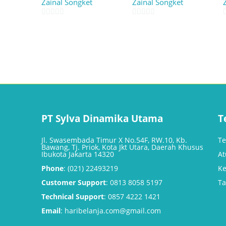
Zainal Songket
Zainal Songket
0
0
out
out
of
of
5
5
PT Sylva Dinamika Utama
T
Jl. Swasembada Timur X No.54F, RW.10, Kb.
Te
Bawang, Tj. Priok, Kota Jkt Utara, Daerah Khusus
Ibukota Jakarta 14320
At
Phone
: (021) 22493219
Ke
Customer Support
: 0813 8058 5197
Ta
Technical Support
: 0857 4222 1421
Email
: haribelanja.com@gmail.com