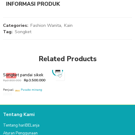
INFORMASI PRODUK
Categories:
Fashion Wanita
,
Kain
Tag:
Songket
Related Products
Songket pandai sikek
-8%
Rp
3.500.000
Rp
3.800.000
Penjual:
Pusako minang
0
out
of
Tentang Kami
5
Tentang hariBELanja
Aturan Penggunaan