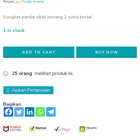
Penjual:
Pusako minang
0
Songket pandai sikek benang 2 sutra kristal
out
of
5
1 in stock
ADD TO CART
BUY NOW
25
orang
melihat produk ini.
Ajukan Pertanyaan
Bagikan