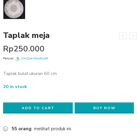
Taplak meja
Rp
250.000
Penjual:
UniQue Handicraft
0
Taplak bulat ukuran 60 cm
out
of
5
20 in stock
ADD TO CART
BUY NOW
55
orang
melihat produk ini.