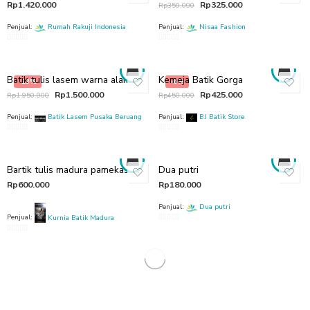
Rp
1.420.000
Rp
325.000
Rp
350.000
Penjual:
Rumah Rakuji Indonesia
Penjual:
Nisaa Fashion
0
0
out
out
of
of
Batik tulis lasem warna alam
Kemeja Batik Gorga
-23%
-6%
5
5
Rp
1.500.000
Rp
425.000
Rp
1.950.000
Rp
450.000
Penjual:
Batik Lasem Pusaka Beruang
Penjual:
BJ Batik Store
0
0
out
out
of
of
Bartik tulis madura pamekasan
Dua putri
5
5
Rp
600.000
Rp
180.000
Penjual:
Dua putri
Penjual:
Kurnia Batik Madura
0
0
out
out
of
of
5
5