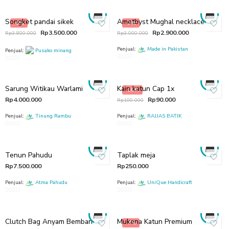
out
of
Songket pandai sikek
Ametbyst Mughal necklace
-8%
-3%
5
Rp
3.500.000
Rp
2.900.000
Rp
3.800.000
Rp
3.000.000
Penjual:
Made in Pakistan
Penjual:
Pusako minang
0
0
out
out
of
of
Sarung Witikau Warlami
Kain katun Cap 1x
5
-10%
5
Rp
4.000.000
Rp
90.000
Rp
100.000
Penjual:
Tinung Rambu
Penjual:
RAJJAS BATIK
0
0
out
out
of
of
Tenun Pahudu
Taplak meja
5
5
Rp
7.500.000
Rp
250.000
Penjual:
Atma Pahudu
Penjual:
UniQue Handicraft
0
0
out
out
of
of
Clutch Bag Anyam Bemban
Mukena Katun Premium
-7%
5
5