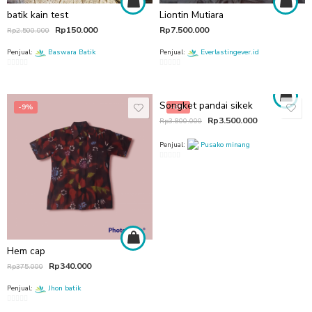
batik kain test
Liontin Mutiara
Rp
150.000
Rp
7.500.000
Rp
2.500.000
Penjual:
Baswara Batik
Penjual:
Everlastingever.id
0
0
out
out
of
of
Songket pandai sikek
-9%
-8%
5
5
Rp
3.500.000
Rp
3.800.000
Penjual:
Pusako minang
0
out
of
5
Hem cap
Rp
340.000
Rp
375.000
Penjual:
Jhon batik
0