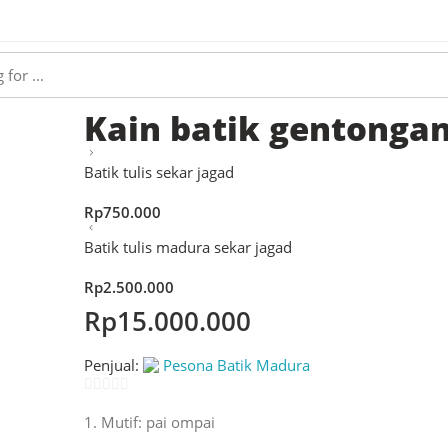
Kain batik gentonga
Batik tulis sekar jagad
Rp
750.000
Batik tulis madura sekar jagad
Rp
2.500.000
Rp
15.000.000
Penjual:
Pesona Batik Madura
0
Mutif: pai ompai
out