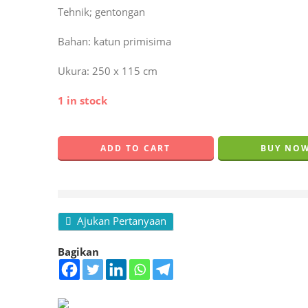
of
Tehnik; gentongan
5
Bahan: katun primisima
Ukura: 250 x 115 cm
1 in stock
ADD TO CART
BUY NO
melihat produk ini.
Ajukan Pertanyaan
Bagikan