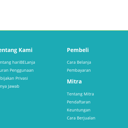
out
out
of
of
5
5
entang Kami
Pembeli
ntang hariBELanja
Cara Belanja
uran Penggunaan
Pembayaran
bijakan Privasi
Mitra
nya Jawab
Tentang Mitra
Pendaftaran
Keuntungan
Cara Berjualan