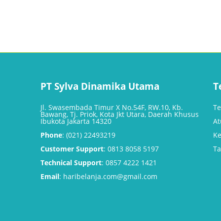
out
out
of
of
5
5
PT Sylva Dinamika Utama
T
Jl. Swasembada Timur X No.54F, RW.10, Kb.
Te
Bawang, Tj. Priok, Kota Jkt Utara, Daerah Khusus
Ibukota Jakarta 14320
At
Phone
: (021) 22493219
Ke
Customer Support
: 0813 8058 5197
Ta
Technical Support
: 0857 4222 1421
Email
: haribelanja.com@gmail.com