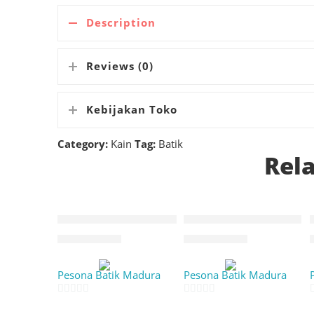
Description
Reviews (0)
Kebijakan Toko
Category:
Kain
Tag:
Batik
Rel
Batik tulis madura sekar jagad
Batik gentongan 1 sisi
Rp
2.500.000
Rp
2.500.000
Penjual:
Penjual:
Pesona Batik Madura
Pesona Batik Madura
0
0