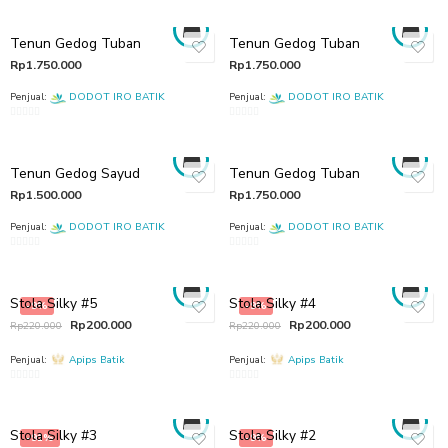
out
of
Tenun Gedog Tuban
Tenun Gedog Tuban
5
Rp
1.750.000
Rp
1.750.000
Penjual:
DODOT IRO BATIK
Penjual:
DODOT IRO BATIK
0
0
out
out
of
of
Tenun Gedog Sayud
Tenun Gedog Tuban
5
5
Rp
1.500.000
Rp
1.750.000
Penjual:
DODOT IRO BATIK
Penjual:
DODOT IRO BATIK
0
0
out
out
of
of
Stola Silky #5
Stola Silky #4
-9%
-9%
5
5
Rp
200.000
Rp
200.000
Rp
220.000
Rp
220.000
Penjual:
Apips Batik
Penjual:
Apips Batik
0
0
out
out
of
of
Stola Silky #3
Stola Silky #2
-91%
-9%
5
5