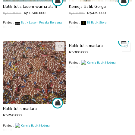
Batik tulis lasem warna alam
Kemeja Batik Gorga
Rp
1.500.000
Rp
425.000
Rp
1.950.000
Rp
450.000
Penjual:
Batik Lasem Pusaka Beruang
Penjual:
BJ Batik Store
0
0
out
out
of
of
Batik tulis madura
5
5
Rp
300.000
Penjual:
Kurnia Batik Madura
0
out
of
5
Batik tulis madura
Rp
250.000
Penjual:
Kurnia Batik Madura
0