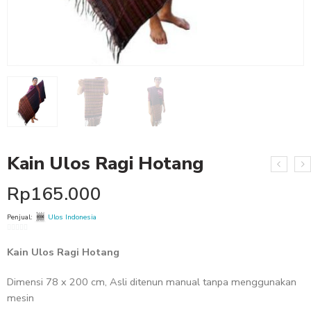
Kain Ulos Ragi Hotang
Rp
165.000
Penjual:
Ulos Indonesia
0
Kain Ulos Ragi Hotang
out
of
5
Dimensi 78 x 200 cm, Asli ditenun manual tanpa menggunakan
mesin