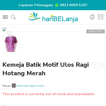
Layanan Pelanggan:
0813 8058 5197
SOLD OUT
Kemeja Batik Motif Ulos Ragi
Hotang Merah
Penjual:
Batik Anak Medan Sumut
0
This product is currently out of stock and unavailable.
out
of
5