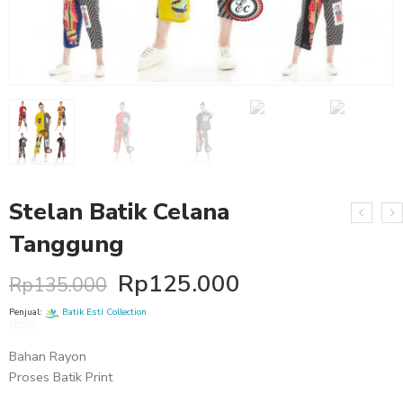
Stelan Batik Celana
Tanggung
Rp
125.000
Rp
135.000
Penjual:
Batik Esti Collection
0
Bahan Rayon
out
of
Proses Batik Print
5