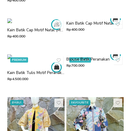
Rp
400.000
Kain Batik Cap Motif Natal (Merah)
Kain Batik Cap Motif Natal (Merah & Kuning)
Rp
400.000
Rp
400.000
Blouse Batik Peranakan
PREMIUM
UNGGULAN
Rp
700.000
Kain Batik Tulis Motif Peranakan
Rp
4.500.000
BARU!
FAVOURITE