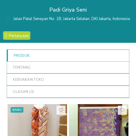
out
Padi Griya Seni
of
5
Jalan Patal Senayan No. 1B, Jakarta Selatan, DKI Jakarta, Indonesia
Pertanyaan
PRODUK
TENTANG
KEBIJAKAN TOKO
ULASAN (
0
)
BARU