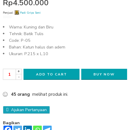
Rp
4.500.000
Penjual:
Padi Griya Seni
0
Warna: Kuning dan Biru
out
of
Tehnik: Batik Tulis
5
Code: P-05
Bahan: Katun halus dan adem
Ukuran: P.215 x L.10
+
ADD TO CART
BUY NOW
-
45
orang
melihat produk ini.
Ajukan Pertanyaan
Bagikan