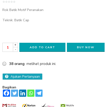
0
Rok Batik Motif Peranakan
out
of
5
Teknik: Batik Cap
+
ADD TO CART
BUY NOW
-
38
orang
melihat produk ini.
Ajukan Pertanyaan
Bagikan