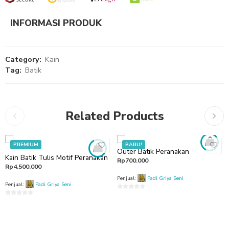
INFORMASI PRODUK
Category:
Kain
Tag:
Batik
Related Products
PREMIUM
BARU!
Outer Batik Peranakan
Kain Batik Tulis Motif Peranakan
Rp
700.000
Rp
4.500.000
Penjual:
Padi Griya Seni
Penjual:
Padi Griya Seni
0
0
out
out
of
of
5
5