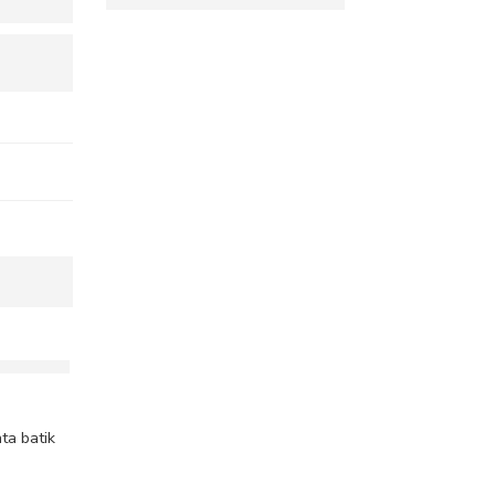
TEM
s 3Negri
ta batik