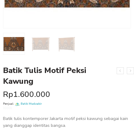
Batik Tulis Motif Peksi
Kawung
Rp
1.600.000
Penjual:
Batik Mudzakir
0
Batik tulis kontemporer Jakarta motif peksi kawung sebagai kain
out
of
yang dianggap identitas bangsa.
5